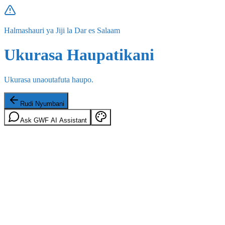
Halmashauri ya Jiji la Dar es Salaam
Ukurasa Haupatikani
Ukurasa unaoutafuta haupo.
Rudi Nyumbani
Ask GWF AI Assistant