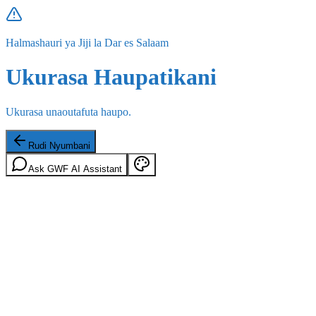
Halmashauri ya Jiji la Dar es Salaam
Ukurasa Haupatikani
Ukurasa unaoutafuta haupo.
Rudi Nyumbani
Ask GWF AI Assistant