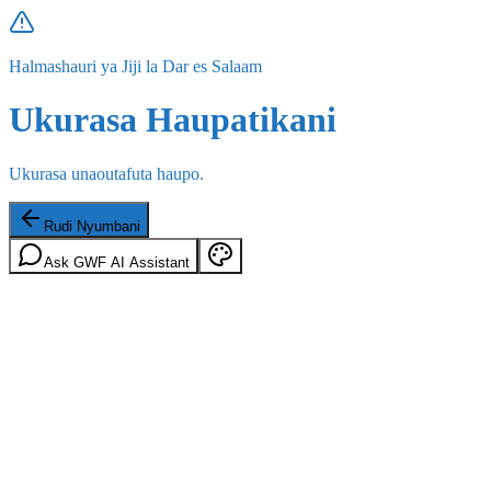
Halmashauri ya Jiji la Dar es Salaam
Ukurasa Haupatikani
Ukurasa unaoutafuta haupo.
Rudi Nyumbani
Ask GWF AI Assistant