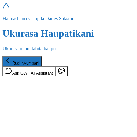
Halmashauri ya Jiji la Dar es Salaam
Ukurasa Haupatikani
Ukurasa unaoutafuta haupo.
Rudi Nyumbani
Ask GWF AI Assistant