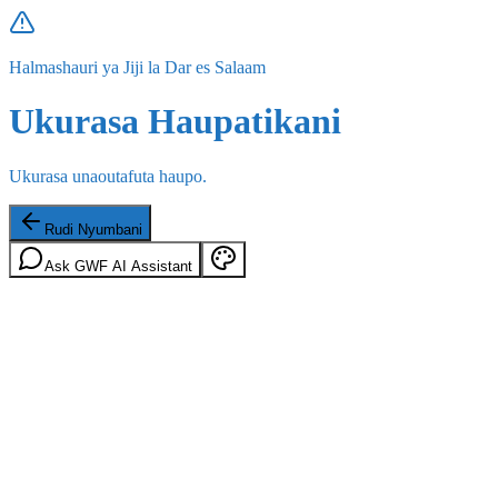
Halmashauri ya Jiji la Dar es Salaam
Ukurasa Haupatikani
Ukurasa unaoutafuta haupo.
Rudi Nyumbani
Ask GWF AI Assistant