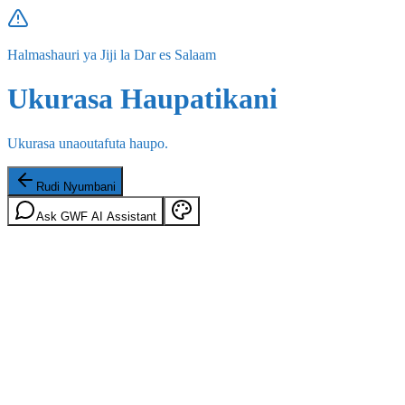
Halmashauri ya Jiji la Dar es Salaam
Ukurasa Haupatikani
Ukurasa unaoutafuta haupo.
Rudi Nyumbani
Ask GWF AI Assistant