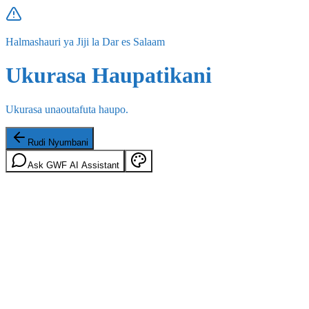
Halmashauri ya Jiji la Dar es Salaam
Ukurasa Haupatikani
Ukurasa unaoutafuta haupo.
Rudi Nyumbani
Ask GWF AI Assistant