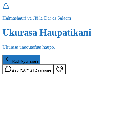
Halmashauri ya Jiji la Dar es Salaam
Ukurasa Haupatikani
Ukurasa unaoutafuta haupo.
Rudi Nyumbani
Ask GWF AI Assistant