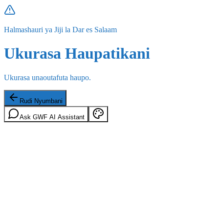
Halmashauri ya Jiji la Dar es Salaam
Ukurasa Haupatikani
Ukurasa unaoutafuta haupo.
Rudi Nyumbani
Ask GWF AI Assistant