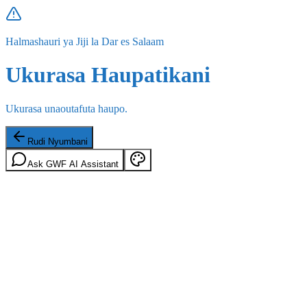
Halmashauri ya Jiji la Dar es Salaam
Ukurasa Haupatikani
Ukurasa unaoutafuta haupo.
Rudi Nyumbani
Ask GWF AI Assistant