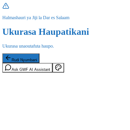
Halmashauri ya Jiji la Dar es Salaam
Ukurasa Haupatikani
Ukurasa unaoutafuta haupo.
Rudi Nyumbani
Ask GWF AI Assistant