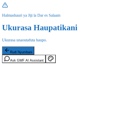
Halmashauri ya Jiji la Dar es Salaam
Ukurasa Haupatikani
Ukurasa unaoutafuta haupo.
Rudi Nyumbani
Ask GWF AI Assistant