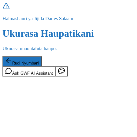
Halmashauri ya Jiji la Dar es Salaam
Ukurasa Haupatikani
Ukurasa unaoutafuta haupo.
Rudi Nyumbani
Ask GWF AI Assistant