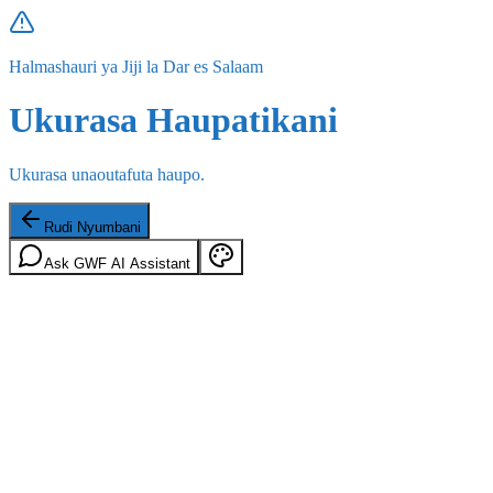
Halmashauri ya Jiji la Dar es Salaam
Ukurasa Haupatikani
Ukurasa unaoutafuta haupo.
Rudi Nyumbani
Ask GWF AI Assistant