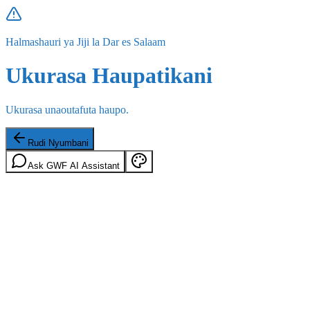
Halmashauri ya Jiji la Dar es Salaam
Ukurasa Haupatikani
Ukurasa unaoutafuta haupo.
Rudi Nyumbani
Ask GWF AI Assistant